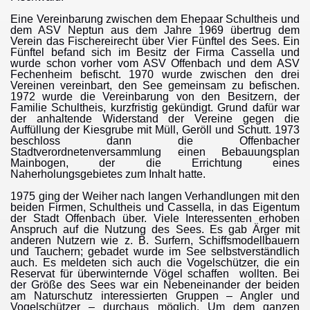
Eine Vereinbarung zwischen dem Ehepaar Schultheis und
dem ASV Neptun aus dem Jahre 1969 übertrug dem
Verein das Fischereirecht über Vier Fünftel des Sees. Ein
Fünftel befand sich im Besitz der Firma Cassella und
wurde schon vorher vom ASV Offenbach und dem ASV
Fechenheim befischt. 1970 wurde zwischen den drei
Vereinen vereinbart, den See gemeinsam zu befischen.
1972 wurde die Vereinbarung von den Besitzern, der
Familie Schultheis, kurzfristig gekündigt. Grund dafür war
der anhaltende Widerstand der Vereine gegen die
Auffüllung der Kiesgrube mit Müll, Geröll und Schutt. 1973
beschloss dann die Offenbacher
Stadtverordnetenversammlung einen Bebauungsplan
Mainbogen, der die Errichtung eines
Naherholungsgebietes zum Inhalt hatte.
1975 ging der Weiher nach langen Verhandlungen mit den
beiden Firmen, Schultheis und Cassella, in das Eigentum
der Stadt Offenbach über. Viele Interessenten erhoben
Anspruch auf die Nutzung des Sees. Es gab Ärger mit
anderen Nutzern wie z. B. Surfern, Schiffsmodellbauern
und Tauchern; gebadet wurde im See selbstverständlich
auch. Es meldeten sich auch die Vogelschützer, die ein
Reservat für überwinternde Vögel schaffen wollten. Bei
der Größe des Sees war ein Nebeneinander der beiden
am Naturschutz interessierten Gruppen – Angler und
Vogelschützer – durchaus möglich. Um dem ganzen