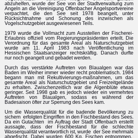
abzuhelfen, wurde der See von der Stadtverwaltung zum
Angeln an die Vereinigung Offenbacher Angelsportvereine
verpachtet, die den See seit 1978 beangelt, unter
Rücksichtnahme und Schonung des inzwischen als
Vogelschutzgebiet ausgewiesenen Teils.
1979 wurde die Vollmacht zum Ausstellen der Fischerei-
Erlaubnis offiziell vom Regierungspräsidenten erteilt. Die
Verordnung für das gesamte Areal als Naturschutzgebiet
wurde am 11. April 1983 nach Veröffentlichung im
Hessischen Staatsanzeiger rechtskräftig. Danach durfte
nur noch geangelt und gebadet werden.
Durch das verstärkte Auftreten von Blaualgen war das
Baden im Weiher immer wieder recht problematisch. 1984
begann man mit Rekultivierungs-maßnahmen, um das
gesamte Areal als Naturschutzgebiet und Freizeitgelände
zu erhalten. Zwischenzeitlich war die Algenblüte etwas
geringer. Seit 1998 gab es jedoch wieder ein vermehrtes
Auftreten von Blaualgen, sodass es während der
Badesaison öfter zur Sperrung des Sees kam.
Um die Wasserqualität für die badende Bevölkerung zu
sichern erfolgten Eingriffen in den Fischbestand des Sees.
Da ein Gutachten im Auftrag der Stadt Offenbach erstellt
aussagte, dass der Fischbestand für die schlechte
Wasserqualität verantwortlich ist, wurde der See mehrmals
abgefischt. Dabei wurden 600 Kg. Fischen entnommen.